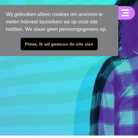
Wij gebruiken alleen cookies om anoniem te
meten hoeveel bezoekers we op onze site
hebben. We slaan geen persoongegevens op.
Prima. Ik wil gewoon de site zien