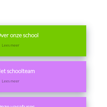
ver onze school
Lees meer
et schoolteam
Lees meer
nze vacatures