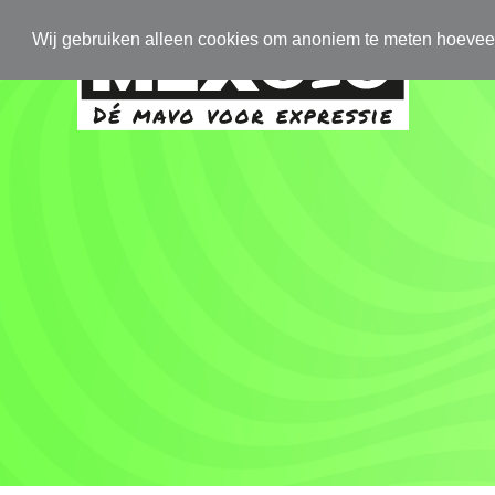
Wij gebruiken alleen cookies om anoniem te meten hoeve