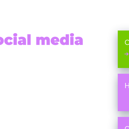
ocial media
O
H
O