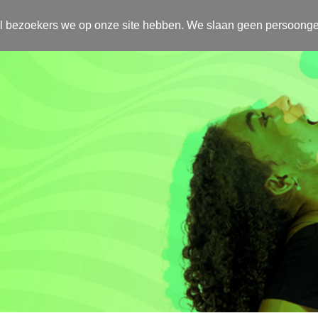
el bezoekers we op onze site hebben. We slaan geen persoong