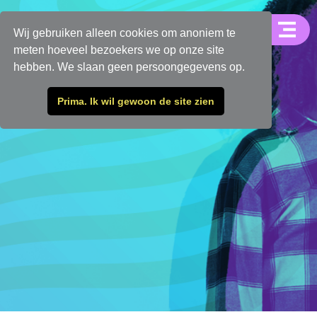
Wij gebruiken alleen cookies om anoniem te
meten hoeveel bezoekers we op onze site
hebben. We slaan geen persoongegevens op.
Prima. Ik wil gewoon de site zien