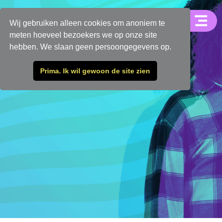
Wij gebruiken alleen cookies om anoniem te
meten hoeveel bezoekers we op onze site
hebben. We slaan geen persoongegevens op.
Prima. Ik wil gewoon de site zien